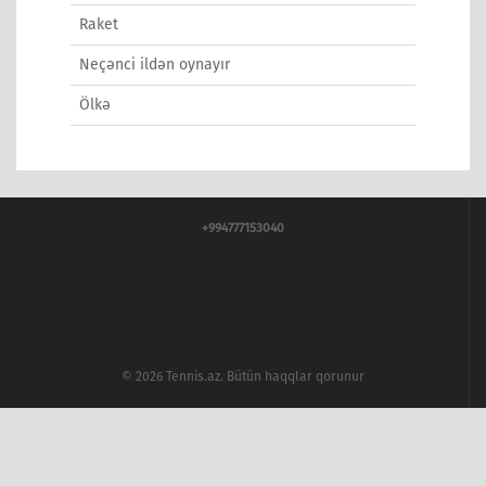
Raket
Neçənci ildən oynayır
Ölkə
+994777153040
© 2026 Tennis.az. Bütün haqqlar qorunur