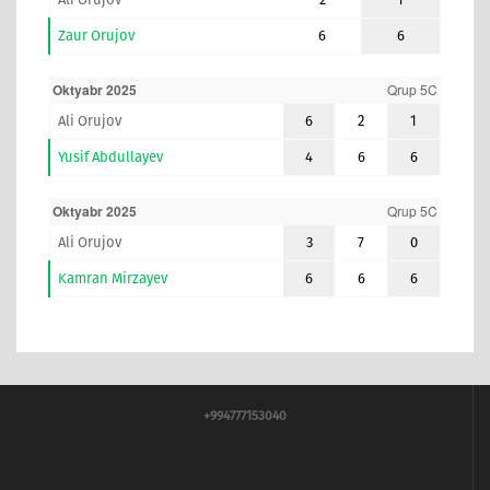
Zaur Orujov
6
6
Oktyabr 2025
Qrup 5C
Ali Orujov
6
2
1
Yusif Abdullayev
4
6
6
Oktyabr 2025
Qrup 5C
Ali Orujov
3
7
0
Kamran Mirzayev
6
6
6
+994777153040