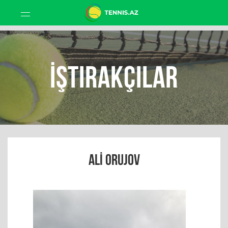
İştirakçılar
ALI ORUJOV