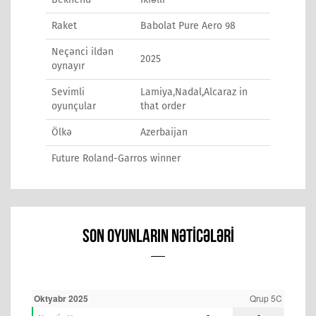
Raket
Babolat Pure Aero 98
Neçənci ildən
2025
oynayır
Sevimli
Lamiya,Nadal,Alcaraz in
oyunçular
that order
Ölkə
Azerbaijan
Future Roland-Garros winner
SON OYUNLARIN NƏTICƏLƏRI
Oktyabr 2025
Qrup 5C