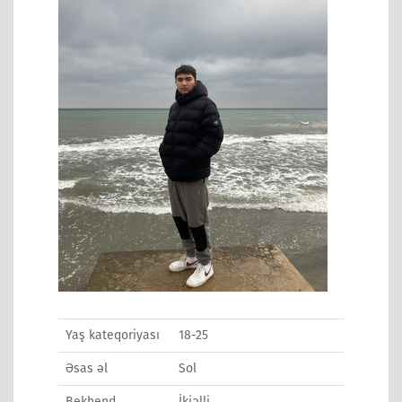
Yaş kateqoriyası
18-25
Əsas əl
Sol
Bekhend
İkiəlli