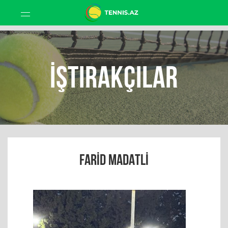
İştirakçılar
FARID MADATLI