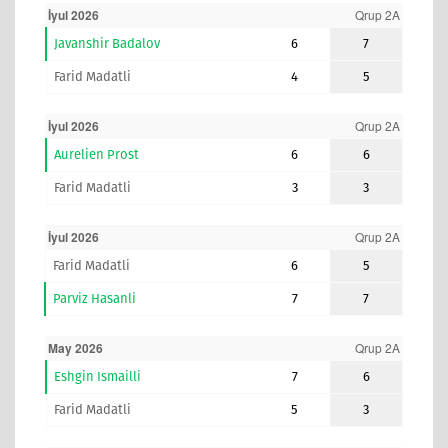
İyul 2026
Qrup 2A
Javanshir Badalov
6
7
Farid Madatli
4
5
İyul 2026
Qrup 2A
Aurelien Prost
6
6
Farid Madatli
3
3
İyul 2026
Qrup 2A
Farid Madatli
6
5
Parviz Hasanli
7
7
May 2026
Qrup 2A
Eshgin Ismailli
7
6
Farid Madatli
5
3