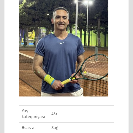
Yaş
45+
kateqoriyası
Əsas əl
Sağ