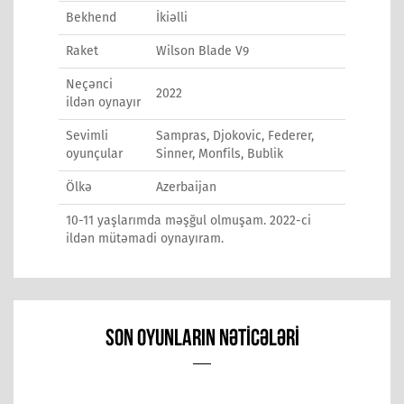
Bekhend
İkiəlli
Raket
Wilson Blade V9
Neçənci
2022
ildən oynayır
Sevimli
Sampras, Djokovic, Federer,
oyunçular
Sinner, Monfils, Bublik
Ölkə
Azerbaijan
10-11 yaşlarımda məşğul olmuşam. 2022-ci
ildən mütəmadi oynayıram.
SON OYUNLARIN NƏTICƏLƏRI