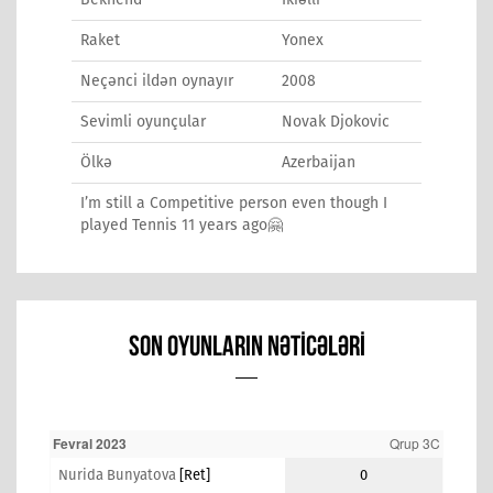
Raket
Yonex
Neçənci ildən oynayır
2008
Sevimli oyunçular
Novak Djokovic
Ölkə
Azerbaijan
I’m still a Competitive person even though I
played Tennis 11 years ago🤗
SON OYUNLARIN NƏTICƏLƏRI
Fevral 2023
Qrup 3C
Nurida Bunyatova
[ret]
0