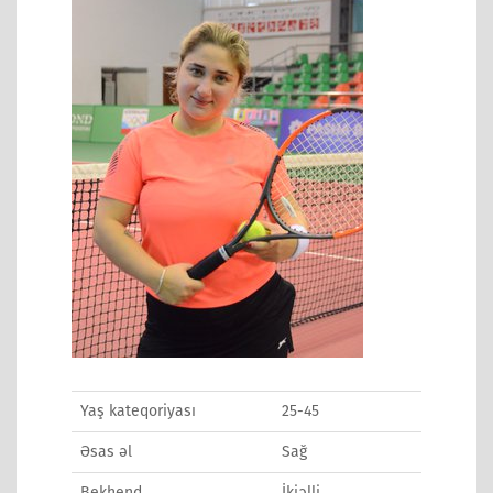
Yaş kateqoriyası
25-45
Əsas əl
Sağ
Bekhend
İkiəlli