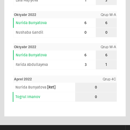
Lala Hajiyeva
1
3
Oktyabr 2022
Qrup W-A
Nurida Bunyatova
6
6
Nushaba Gandil
0
0
Oktyabr 2022
Qrup W-A
Nurida Bunyatova
6
6
Farida Abdullayeva
3
1
Aprel 2022
Qrup 4C
Nurida Bunyatova
[ret]
0
Togrul Imanov
0