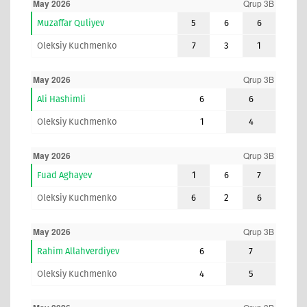
May 2026
Qrup 3B
Muzaffar Quliyev
5
6
6
Oleksiy Kuchmenko
7
3
1
May 2026
Qrup 3B
Ali Hashimli
6
6
Oleksiy Kuchmenko
1
4
May 2026
Qrup 3B
Fuad Aghayev
1
6
7
Oleksiy Kuchmenko
6
2
6
May 2026
Qrup 3B
Rahim Allahverdiyev
6
7
Oleksiy Kuchmenko
4
5