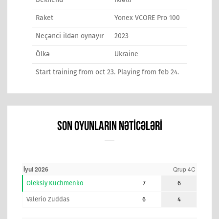
Raket
Yonex VCORE Pro 100
Neçənci ildən oynayır
2023
Ölkə
Ukraine
Start training from oct 23. Playing from feb 24.
SON OYUNLARIN NƏTICƏLƏRI
İyul 2026
Qrup 4C
Oleksiy Kuchmenko
7
6
Valerio Zuddas
6
4