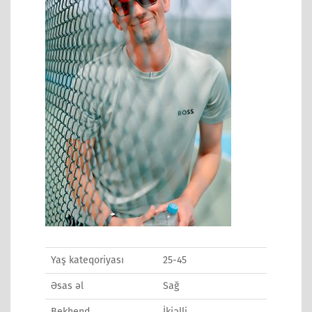
Yaş kateqoriyası
25-45
Əsas əl
Sağ
Bekhend
İkiəlli