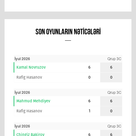
SON OYUNLARIN NƏTICƏLƏRI
İyul 2026
Qrup 3C
Kamal Novruzov
6
6
Rafig Hasanov
0
0
İyul 2026
Qrup 3C
Mahmud Mehdiyev
6
6
Rafig Hasanov
1
0
İyul 2026
Qrup 3C
Chingiz Bakirov
6
6