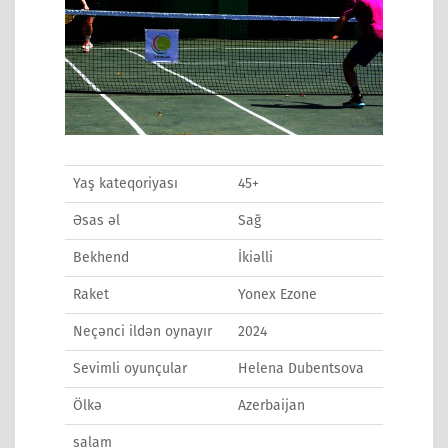
Yaş kateqoriyası
45+
Əsas əl
Sağ
Bekhend
İkiəlli
Raket
Yonex Ezone
Neçənci ildən oynayır
2024
Sevimli oyunçular
Helena Dubentsova
Ölkə
Azerbaijan
salam