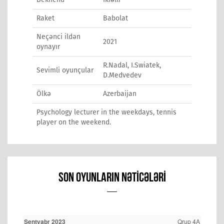
Raket
Babolat
Neçənci ildən
2021
oynayır
R.Nadal, I.Swiatek,
Sevimli oyunçular
D.Medvedev
Ölkə
Azerbaijan
Psychology lecturer in the weekdays, tennis
player on the weekend.
SON OYUNLARIN NƏTICƏLƏRI
Sentyabr 2023
Qrup 4A