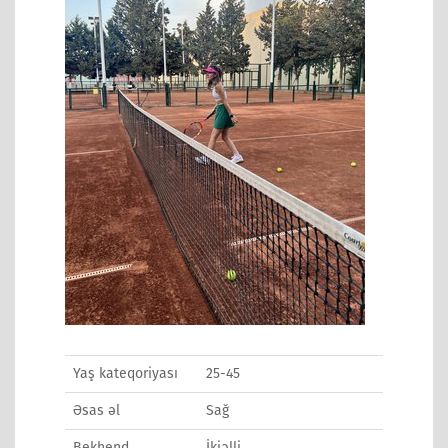
Yaş kateqoriyası
25-45
Əsas əl
Sağ
Bekhend
İkiəlli