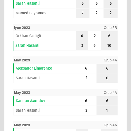
Sarah Hasanli
6
6
6
Mamed Bayramov
7
2
2
İyun 2023
Qrup 5B
Orkhan Sadigli
6
2
6
Sarah Hasanli
3
6
10
May 2023
Qrup 4A
Aleksandr Limarenko
6
6
Sarah Hasanli
2
0
May 2023
Qrup 4A
Kamran Axundov
6
6
Sarah Hasanli
3
1
May 2023
Qrup 4A