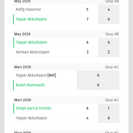
May 2026
Qrup 4B
Rafig Hasanov
5
4
Tayyar Akkubayov
7
6
May 2026
Qrup 4B
Tayyar Akkubayov
6
6
Farman Abdullayev
2
2
Mart 2026
Qrup 4C
Tayyar Akkubayov
[ret]
0
Ramil Mammadli
0
Mart 2026
Qrup 4C
Diego García Fontán
6
7
Tayyar Akkubayov
4
6
Mart 2026
Qrup 4C