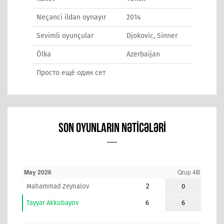
Neçənci ildən oynayır
2014
Sevimli oyunçular
Djokovic, Sinner
Ölkə
Azerbaijan
Просто ещё один сет
SON OYUNLARIN NƏTICƏLƏRI
May 2026
Qrup 4B
Mahammad Zeynalov
2
0
Tayyar Akkubayov
6
6