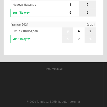
Huseyn Hasanov
1
2
Yusif Rzayev
6
6
Yanvar 2024
Qrup 1
Umut Gundoghan
3
6
2
Yusif Rzayev
6
2
6
+994777153040
© 2026 Tennis.az. Bütün haqqlar qorunur