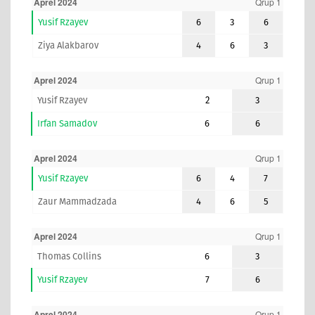
Aprel 2024
Qrup 1
Yusif Rzayev
6
3
6
Ziya Alakbarov
4
6
3
Aprel 2024
Qrup 1
Yusif Rzayev
2
3
Irfan Samadov
6
6
Aprel 2024
Qrup 1
Yusif Rzayev
6
4
7
Zaur Mammadzada
4
6
5
Aprel 2024
Qrup 1
Thomas Collins
6
3
Yusif Rzayev
7
6
Aprel 2024
Qrup 1