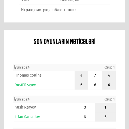
Играю,смотрю,люблю теннис
SON OYUNLARIN NƏTICƏLƏRI
İyun 2024
Qrup 1
Thomas Collins
4
7
4
Yusif Rzayev
6
6
6
İyun 2024
Qrup 1
Yusif Rzayev
3
1
Irfan Samadov
6
6