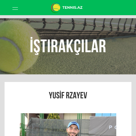
İştirakçılar
YUSIF RZAYEV