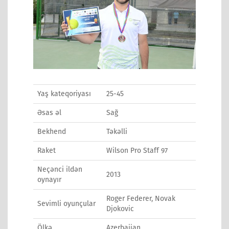
Yaş kateqoriyası
25-45
Əsas əl
Sağ
Bekhend
Təkəlli
Raket
Wilson Pro Staff 97
Neçənci ildən
2013
oynayır
Roger Federer, Novak
Sevimli oyunçular
Djokovic
Ölkə
Azerbaijan