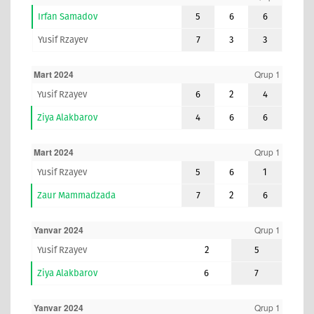
Irfan Samadov
5
6
6
Yusif Rzayev
7
3
3
Mart 2024
Qrup 1
Yusif Rzayev
6
2
4
Ziya Alakbarov
4
6
6
Mart 2024
Qrup 1
Yusif Rzayev
5
6
1
Zaur Mammadzada
7
2
6
Yanvar 2024
Qrup 1
Yusif Rzayev
2
5
Ziya Alakbarov
6
7
Yanvar 2024
Qrup 1