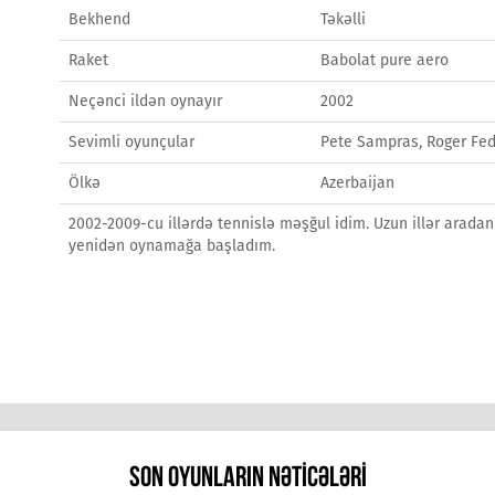
Bekhend
Təkəlli
Raket
Babolat pure aero
Neçənci ildən oynayır
2002
Sevimli oyunçular
Pete Sampras, Roger Fed
Ölkə
Azerbaijan
2002-2009-cu illərdə tennislə məşğul idim. Uzun illər arada
yenidən oynamağa başladım.
SON OYUNLARIN NƏTICƏLƏRI