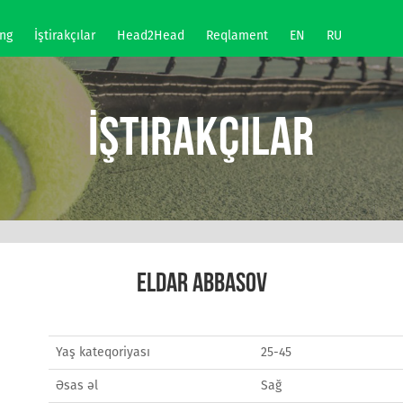
ng
İştirakçılar
Head2Head
Reqlament
EN
RU
İştirakçılar
ELDAR ABBASOV
Yaş kateqoriyası
25-45
Əsas əl
Sağ