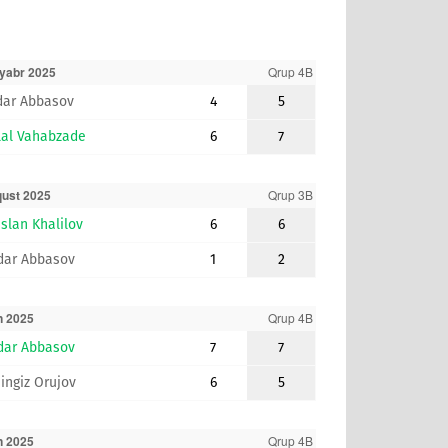
yabr 2025
Qrup 4B
dar Abbasov
4
5
lal Vahabzade
6
7
ust 2025
Qrup 3B
slan Khalilov
6
6
dar Abbasov
1
2
n 2025
Qrup 4B
dar Abbasov
7
7
ingiz Orujov
6
5
n 2025
Qrup 4B