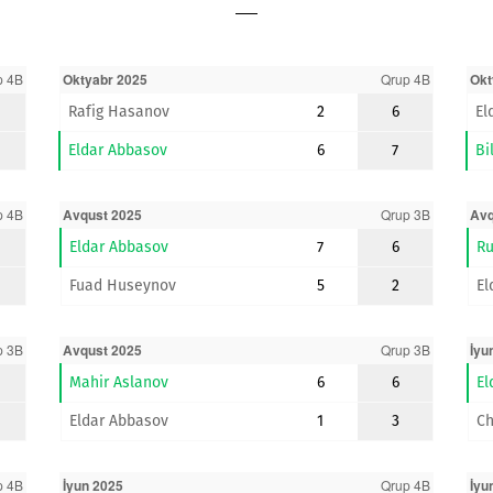
p 4B
Oktyabr 2025
Qrup 4B
Okt
Rafig Hasanov
2
6
El
Eldar Abbasov
6
7
Bi
p 4B
Avqust 2025
Qrup 3B
Avq
Eldar Abbasov
7
6
Ru
Fuad Huseynov
5
2
El
p 3B
Avqust 2025
Qrup 3B
İyu
Mahir Aslanov
6
6
El
Eldar Abbasov
1
3
Ch
p 4B
İyun 2025
Qrup 4B
İyu