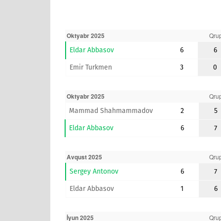
Oktyabr 2025
Qru
Eldar Abbasov
6
6
Emir Turkmen
3
0
Oktyabr 2025
Qru
Mammad Shahmammadov
2
5
Eldar Abbasov
6
7
Avqust 2025
Qru
Sergey Antonov
6
7
Eldar Abbasov
1
6
İyun 2025
Qru