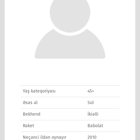
Yaş kateqoriyası
45+
Əsas əl
Sol
Bekhend
İkiəlli
Raket
Babolat
Neçənci ildən oynayır
2010