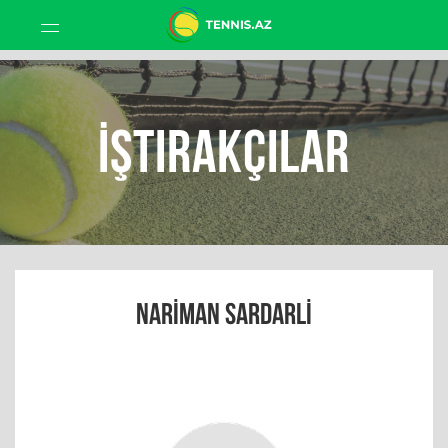
İştirakçılar
NARIMAN SARDARLI