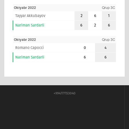
Oktyabr 2022
Qrup 3C
Tayyar Akkubayov
2
6
1
Nariman Sardarli
6
2
6
Oktyabr 2022
Qrup 3C
Romano Capocci
0
4
Nariman Sardarli
6
6
+994777153040