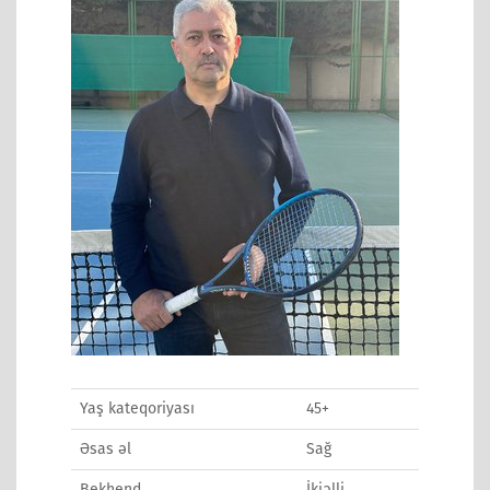
Yaş kateqoriyası
45+
Əsas əl
Sağ
Bekhend
İkiəlli