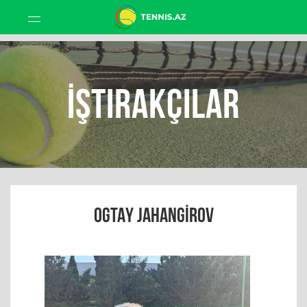
İştirakçılar
OGTAY JAHANGIROV