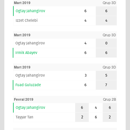
Mart 2019
Qrup 3D
Ogtay Jahangirov
6
6
Izzet Chelebi
4
4
Mart 2019
Qrup 3D
Ogtay Jahangirov
4
0
Irmik Abayev
6
6
Mart 2019
Qrup 3D
Ogtay Jahangirov
3
5
Fuad Guluzade
6
7
Fevral 2019
Qrup 2B
Ogtay Jahangirov
6
4
6
Tayyar Tan
2
6
2