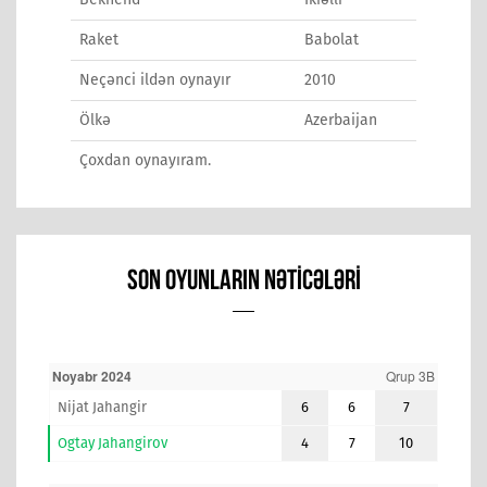
Raket
Babolat
Neçənci ildən oynayır
2010
Ölkə
Azerbaijan
Çoxdan oynayıram.
SON OYUNLARIN NƏTICƏLƏRI
Noyabr 2024
Qrup 3B
Nijat Jahangir
6
6
7
Ogtay Jahangirov
4
7
10