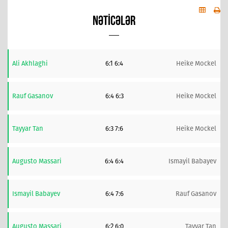
NƏTICƏLƏR
Ali Akhlaghi
6:1 6:4
Heike Mockel
Rauf Gasanov
6:4 6:3
Heike Mockel
Tayyar Tan
6:3 7:6
Heike Mockel
Augusto Massari
6:4 6:4
Ismayil Babayev
Ismayil Babayev
6:4 7:6
Rauf Gasanov
Augusto Massari
6:2 6:0
Tayyar Tan