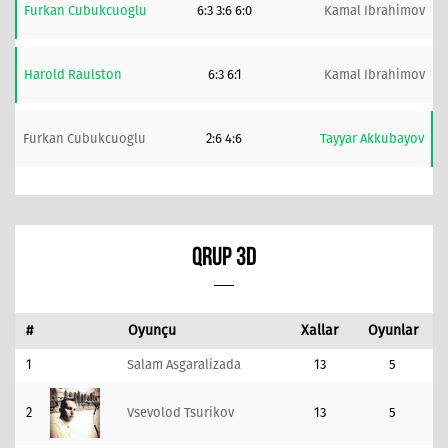
Furkan Cubukcuoglu
6:3 3:6 6:0
Kamal Ibrahimov
Harold Raulston
6:3 6:1
Kamal Ibrahimov
Furkan Cubukcuoglu
2:6 4:6
Tayyar Akkubayov
QRUP 3D
#
Oyunçu
Xallar
Oyunlar
1
Salam Asgaralizada
13
5
2
Vsevolod Tsurikov
13
5