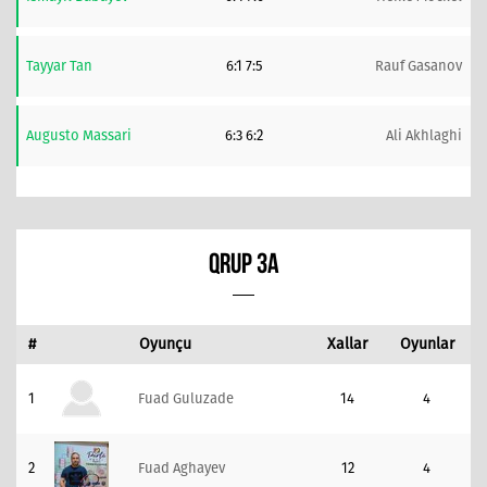
Tayyar Tan
6:1 7:5
Rauf Gasanov
Augusto Massari
6:3 6:2
Ali Akhlaghi
QRUP 3A
#
Oyunçu
Xallar
Oyunlar
1
Fuad Guluzade
14
4
2
Fuad Aghayev
12
4