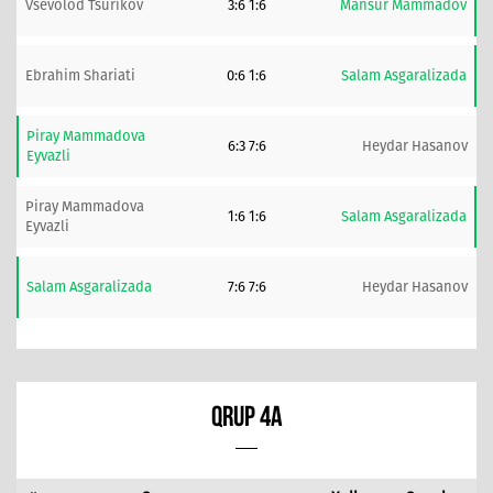
Vsevolod Tsurikov
3:6 1:6
Mansur Mammadov
Ebrahim Shariati
0:6 1:6
Salam Asgaralizada
Piray Mammadova
6:3 7:6
Heydar Hasanov
Eyvazli
Piray Mammadova
1:6 1:6
Salam Asgaralizada
Eyvazli
Salam Asgaralizada
7:6 7:6
Heydar Hasanov
QRUP 4A