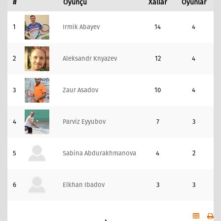
#
Oyunçu
Xallar
Oyunlar
1
Irmik Abayev
14
4
2
Aleksandr Knyazev
12
4
3
Zaur Asadov
10
4
4
Parviz Eyyubov
7
3
5
Sabina Abdurakhmanova
4
2
6
Elkhan Ibadov
3
3