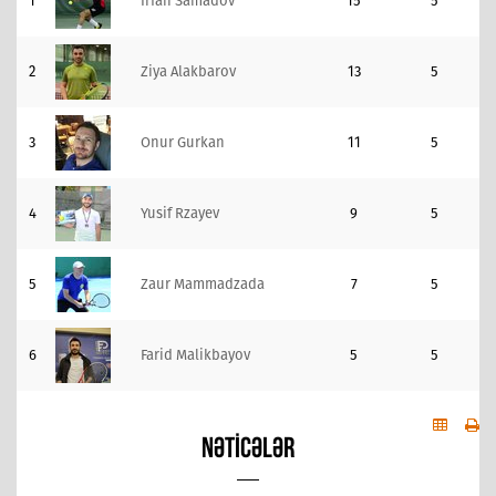
1
Irfan Samadov
15
5
2
Ziya Alakbarov
13
5
3
Onur Gurkan
11
5
4
Yusif Rzayev
9
5
5
Zaur Mammadzada
7
5
6
Farid Malikbayov
5
5
NƏTICƏLƏR