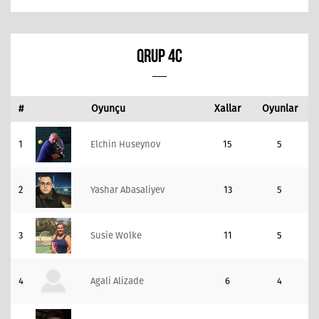
QRUP 4C
#
Oyunçu
Xallar
Oyunlar
1
Elchin Huseynov
15
5
2
Yashar Abasaliyev
13
5
3
Susie Wolke
11
5
4
Agali Alizade
6
4