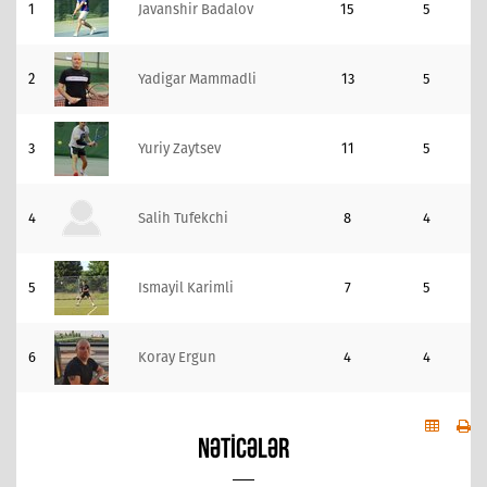
1
Javanshir Badalov
15
5
2
Yadigar Mammadli
13
5
3
Yuriy Zaytsev
11
5
4
Salih Tufekchi
8
4
5
Ismayil Karimli
7
5
6
Koray Ergun
4
4
NƏTICƏLƏR