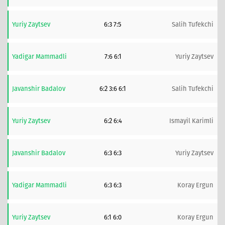
Yuriy Zaytsev
6:3 7:5
Salih Tufekchi
Yadigar Mammadli
7:6 6:1
Yuriy Zaytsev
Javanshir Badalov
6:2 3:6 6:1
Salih Tufekchi
Yuriy Zaytsev
6:2 6:4
Ismayil Karimli
Javanshir Badalov
6:3 6:3
Yuriy Zaytsev
Yadigar Mammadli
6:3 6:3
Koray Ergun
Yuriy Zaytsev
6:1 6:0
Koray Ergun