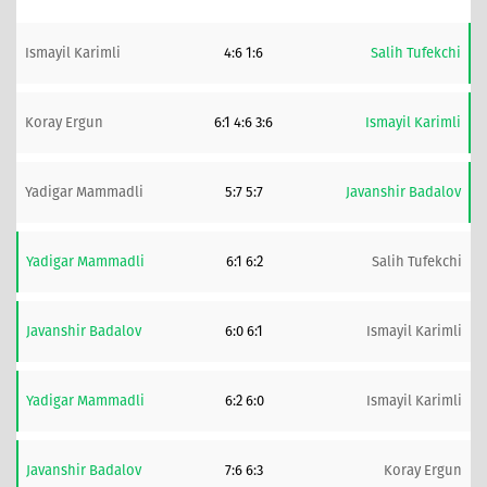
Ismayil Karimli
4:6 1:6
Salih Tufekchi
Koray Ergun
6:1 4:6 3:6
Ismayil Karimli
Yadigar Mammadli
5:7 5:7
Javanshir Badalov
Yadigar Mammadli
6:1 6:2
Salih Tufekchi
Javanshir Badalov
6:0 6:1
Ismayil Karimli
Yadigar Mammadli
6:2 6:0
Ismayil Karimli
Javanshir Badalov
7:6 6:3
Koray Ergun