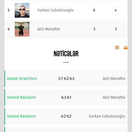
5
Furkan Cubukcuoglu
6
4
6
Aziz Manafov
3
3
NƏTICƏLƏR
Kamal Ibrahimov
5:7 6:2 6:3
Aziz Manafov
Harold Raulston
6:3 6:1
Aziz Manafov
Harold Raulston
6:2 6:2
Furkan Cubukcuoglu