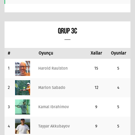
QRUP 3C
#
Oyunçu
Xallar
Oyunlar
1
Harold Raulston
15
5
2
Marlon Sabado
12
4
3
Kamal Ibrahimov
9
5
4
Tayyar Akkubayov
9
5