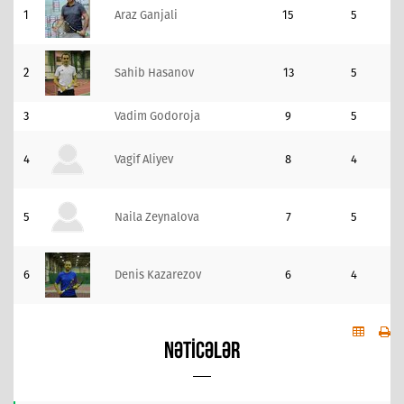
1
Araz Ganjali
15
5
2
Sahib Hasanov
13
5
3
Vadim Godoroja
9
5
4
Vagif Aliyev
8
4
5
Naila Zeynalova
7
5
6
Denis Kazarezov
6
4
NƏTICƏLƏR