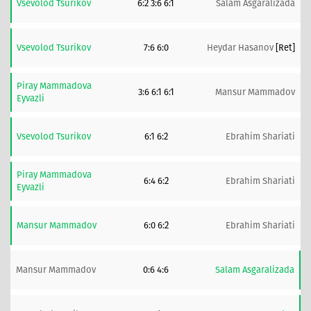
Vsevolod Tsurikov
6:2 3:6 6:1
Salam Asgaralizada
Vsevolod Tsurikov
7:6 6:0
Heydar Hasanov
[ret]
Piray Mammadova
3:6 6:1 6:1
Mansur Mammadov
Eyvazli
Vsevolod Tsurikov
6:1 6:2
Ebrahim Shariati
Piray Mammadova
6:4 6:2
Ebrahim Shariati
Eyvazli
Mansur Mammadov
6:0 6:2
Ebrahim Shariati
Mansur Mammadov
0:6 4:6
Salam Asgaralizada