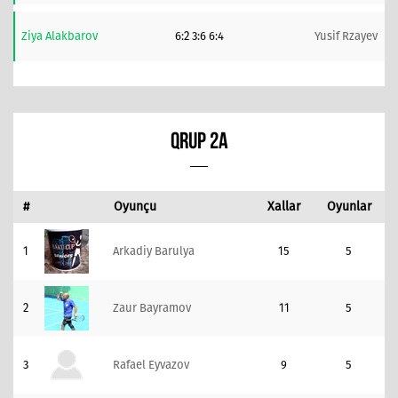
Ziya Alakbarov
6:2 3:6 6:4
Yusif Rzayev
QRUP 2A
#
Oyunçu
Xallar
Oyunlar
1
Arkadiy Barulya
15
5
2
Zaur Bayramov
11
5
3
Rafael Eyvazov
9
5