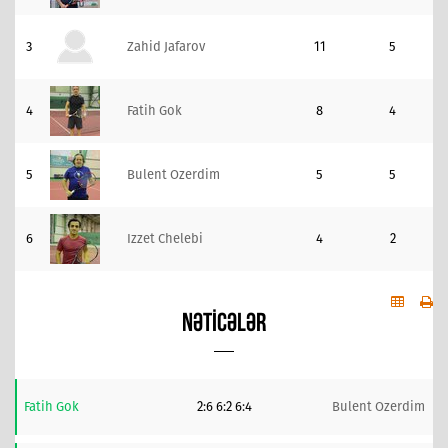
3
Zahid Jafarov
11
5
4
Fatih Gok
8
4
5
Bulent Ozerdim
5
5
6
Izzet Chelebi
4
2
NƏTICƏLƏR
Fatih Gok
2:6 6:2 6:4
Bulent Ozerdim