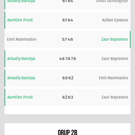
Arkadiy Barulya
6:1 6:4
Umut Gundoghan
Aurelien Prost
6:1 6:4
Rafael Eyvazov
Emil Mammadov
5:7 4:6
Zaur Bayramov
Arkadiy Barulya
4:6 7:6 7:6
Zaur Bayramov
Arkadiy Barulya
6:0 6:2
Emil Mammadov
Aurelien Prost
6:2 6:3
Zaur Bayramov
QRUP 2B