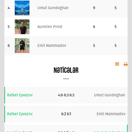
4
Umut Gundoghan
9
5
5
Aurelien Prost
6
5
6
Emil Mammadov
5
5
NƏTICƏLƏR
Rafael Eyvazov
4:6 6:3 6:3
Umut Gundoghan
Rafael Eyvazov
6:2 6:1
Emil Mammadov