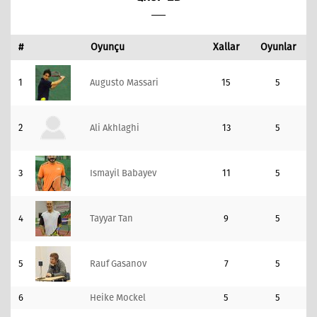
#
Oyunçu
Xallar
Oyunlar
1
Augusto Massari
15
5
2
Ali Akhlaghi
13
5
3
Ismayil Babayev
11
5
4
Tayyar Tan
9
5
5
Rauf Gasanov
7
5
6
Heike Mockel
5
5