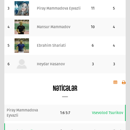
3
Piray Mammadova Eyvazli
11
5
4
Mansur Mammadov
10
4
5
Ebrahim Shariati
6
4
6
Heydar Hasanov
3
3
NƏTICƏLƏR
Piray Mammadova
1:6 5:7
Vsevolod Tsurikov
Eyvazli