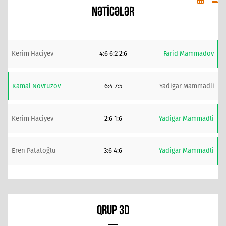
NƏTICƏLƏR
Kerim Haciyev
4:6 6:2 2:6
Farid Mammadov
Kamal Novruzov
6:4 7:5
Yadigar Mammadli
Kerim Haciyev
2:6 1:6
Yadigar Mammadli
Eren Patatoğlu
3:6 4:6
Yadigar Mammadli
QRUP 3D