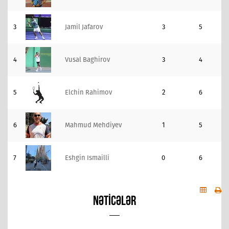
3
Jamil Jafarov
3
5
4
Vusal Baghirov
3
4
5
Elchin Rahimov
2
6
6
Mahmud Mehdiyev
1
5
7
Eshgin Ismailli
0
6
NƏTICƏLƏR