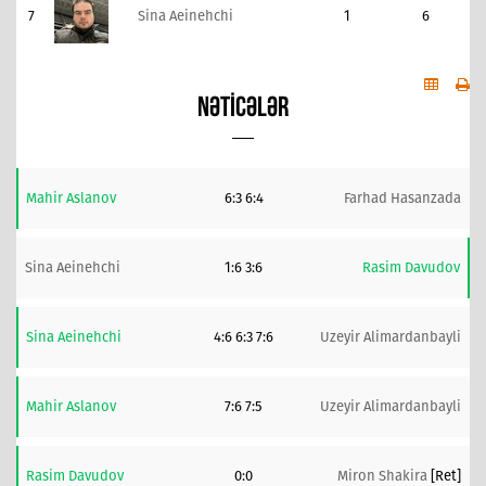
7
Sina Aeinehchi
1
6
NƏTICƏLƏR
Mahir Aslanov
6:3 6:4
Farhad Hasanzada
Sina Aeinehchi
1:6 3:6
Rasim Davudov
Sina Aeinehchi
4:6 6:3 7:6
Uzeyir Alimardanbayli
Mahir Aslanov
7:6 7:5
Uzeyir Alimardanbayli
Rasim Davudov
0:0
Miron Shakira
[ret]