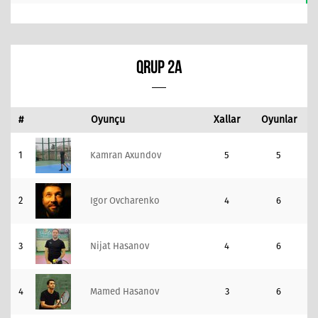
QRUP 2A
#
Oyunçu
Xallar
Oyunlar
1
Kamran Axundov
5
5
2
Igor Ovcharenko
4
6
3
Nijat Hasanov
4
6
4
Mamed Hasanov
3
6