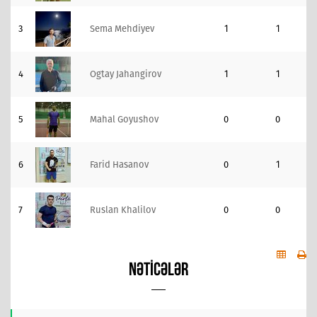
3
Sema Mehdiyev
1
1
4
Ogtay Jahangirov
1
1
5
Mahal Goyushov
0
0
6
Farid Hasanov
0
1
7
Ruslan Khalilov
0
0
NƏTICƏLƏR