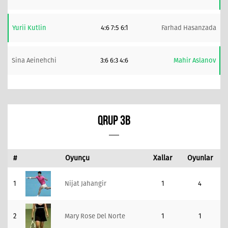
Yurii Kutlin
4:6 7:5 6:1
Farhad Hasanzada
Sina Aeinehchi
3:6 6:3 4:6
Mahir Aslanov
QRUP 3B
#
Oyunçu
Xallar
Oyunlar
1
Nijat Jahangir
1
4
2
Mary Rose Del Norte
1
1