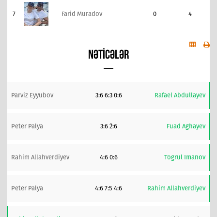
7
Farid Muradov
0
4
NƏTICƏLƏR
Parviz Eyyubov
3:6 6:3 0:6
Rafael Abdullayev
Peter Palya
3:6 2:6
Fuad Aghayev
Rahim Allahverdiyev
4:6 0:6
Togrul Imanov
Peter Palya
4:6 7:5 4:6
Rahim Allahverdiyev