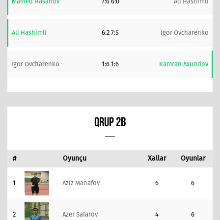
Mamed Hasanov
7:6 6:0
Ali Hashimli
Ali Hashimli
6:2 7:5
Igor Ovcharenko
Igor Ovcharenko
1:6 1:6
Kamran Axundov
QRUP 2B
#
Oyunçu
Xallar
Oyunlar
1
Aziz Manafov
6
6
2
Azer Safarov
4
6