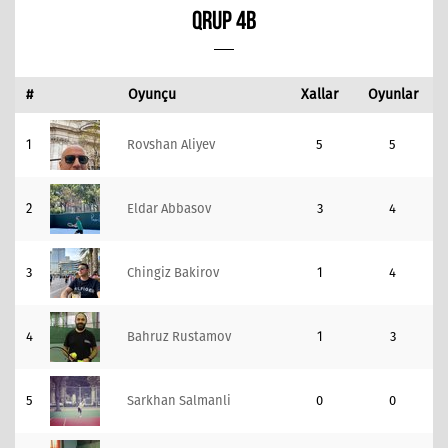
QRUP 4B
#
Oyunçu
Xallar
Oyunlar
1
Rovshan Aliyev
5
5
2
Eldar Abbasov
3
4
3
Chingiz Bakirov
1
4
4
Bahruz Rustamov
1
3
5
Sarkhan Salmanli
0
0