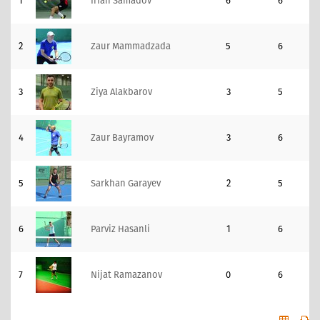
1
Irfan Samadov
6
6
2
Zaur Mammadzada
5
6
3
Ziya Alakbarov
3
5
4
Zaur Bayramov
3
6
5
Sarkhan Garayev
2
5
6
Parviz Hasanli
1
6
7
Nijat Ramazanov
0
6