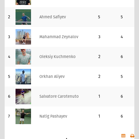
2
Ahmed Safiyev
5
5
3
Mahammad Zeynalov
3
4
4
Oleksiy Kuchmenko
2
6
5
Orkhan Aliyev
2
5
6
Salvatore Carotenuto
1
6
7
Natig Pashayev
1
6