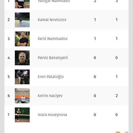
1
Yadigar Mammadli
2
3
2
Kamal Novruzov
1
1
3
Farid Mammadov
1
1
4
Parviz Bananyarli
0
0
5
Eren Patatoğlu
0
1
6
Kerim Haciyev
0
2
7
Inara Huseynova
0
0