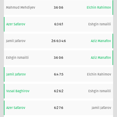
Mahmud Mehdiyev
3:6 0:6
Elchin Rahimov
Azer Safarov
6:3 6:1
Eshgin Ismailli
Jamil Jafarov
2:6 6:3 4:6
Aziz Manafov
Eshgin Ismailli
3:6 0:6
Aziz Manafov
Jamil Jafarov
6:4 7:5
Elchin Rahimov
Vusal Baghirov
6:2 6:2
Eshgin Ismailli
Azer Safarov
6:2 7:6
Jamil Jafarov