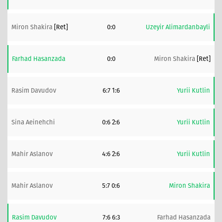
Miron Shakira
[ret]
0:0
Uzeyir Alimardanbayli
Farhad Hasanzada
0:0
Miron Shakira
[ret]
Rasim Davudov
6:7 1:6
Yurii Kutlin
Sina Aeinehchi
0:6 2:6
Yurii Kutlin
Mahir Aslanov
4:6 2:6
Yurii Kutlin
Mahir Aslanov
5:7 0:6
Miron Shakira
Rasim Davudov
7:6 6:3
Farhad Hasanzada