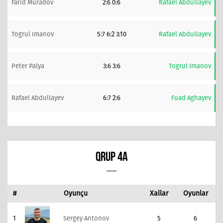
Farid Muradov
2:6 0:6
Rafael Abdullayev
Togrul Imanov
5:7 6:2 3:10
Rafael Abdullayev
Peter Palya
3:6 3:6
Togrul Imanov
Rafael Abdullayev
6:7 2:6
Fuad Aghayev
QRUP 4A
#
Oyunçu
Xallar
Oyunlar
1
Sergey Antonov
5
6