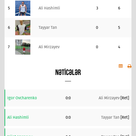
5
Ali Hashimli
3
6
6
Tayyar Tan
0
5
7
Ali Mirzayev
0
4
NƏTICƏLƏR
Igor Ovcharenko
0:0
Ali Mirzayev
[ret]
Ali Hashimli
0:0
Tayyar Tan
[ret]