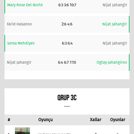
Mary Rose Del Norte
6:3 3:6 10:7
Nijat Jahangir
Farid Hasanov
2:6 4:6
Nijat Jahangir
Sema Mehdiyev
6:3 6:4
Nijat Jahangir
Nijat Jahangir
6:4 6:7 7:10
Ogtay Jahangirov
QRUP 3C
#
Oyunçu
Xallar
Oyunlar