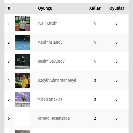
#
Oyunçu
Xallar
Oyunlar
1
Yurii Kutlin
4
6
2
Mahir Aslanov
4
6
3
Rasim Davudov
4
6
4
Uzeyir Alimardanbayli
3
6
5
Miron Shakira
3
6
6
Farhad Hasanzada
2
6