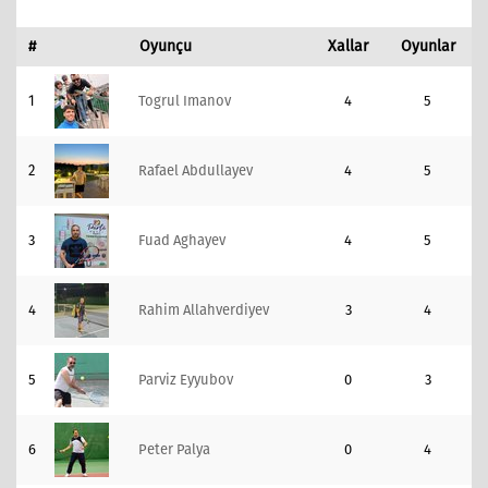
#
Oyunçu
Xallar
Oyunlar
1
Togrul Imanov
4
5
2
Rafael Abdullayev
4
5
3
Fuad Aghayev
4
5
4
Rahim Allahverdiyev
3
4
5
Parviz Eyyubov
0
3
6
Peter Palya
0
4